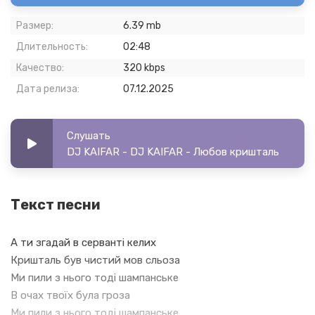
Размер:
6.39 mb
Длительность:
02:48
Качество:
320 kbps
Дата релиза:
07.12.2025
Слушать
DJ KAIFAR - DJ KAIFAR - Любов кришталь
Текст песни
А ти згадай в серванті келих
Кришталь був чистий мов сльоза
Ми пили з нього тоді шампанське
В очах твоїх була гроза
Ми пили з нього тоді шампанське