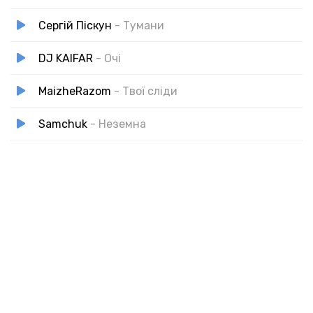
Сергій Піскун
- Тумани
DJ KAIFAR
- Очі
MaizheRazom
- Твої сліди
Samchuk
- Неземна