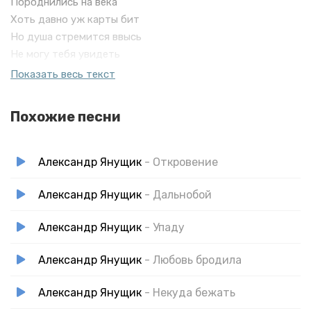
Породнились на века
Хоть давно уж карты бит
Но душа стремится ввысь
Не могу тебя увидеть
Не могу тебя увидеть
Показать весь текст
Так хотя бы мне приснись
Похожие песни
Александр Янущик
- Откровение
Александр Янущик
- Дальнобой
Александр Янущик
- Упаду
Александр Янущик
- Любовь бродила
Александр Янущик
- Некуда бежать