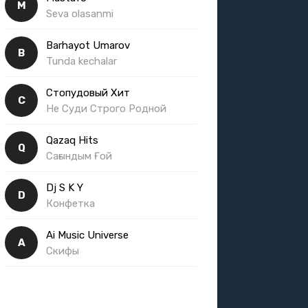
M
Seva olasanmi
Barhayot Umarov
B
Tunda kechalar
Стопудовый Хит
С
Не Суди Строго Родной
Qazaq Hits
Q
Сағындым Ғой
Dj S K Y
D
Конфетка
Ai Music Universe
A
Скифы