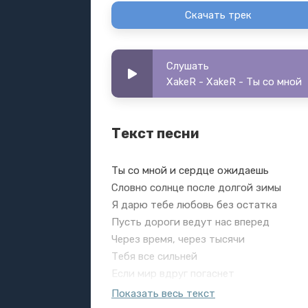
Скачать трек
Слушать
XakeR - XakeR - Ты со мной
Текст песни
Ты со мной и сердце ожидаешь
Словно солнце после долгой зимы
Я дарю тебе любовь без остатка
Пусть дороги ведут нас вперед
Через время, через тысячи
Тебя все сильней
Если мир вдруг погаснет
Вокруг
Показать весь текст