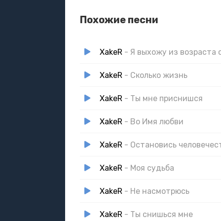
Похожие песни
XakeR
- Я выхожу из возраста 
XakeR
- Сколько жизнь
XakeR
- Ты мне приснишся
XakeR
- Во Имя любви
XakeR
- Остановись человечес
XakeR
- Моя судьба
XakeR
- Не насмотрюсь
XakeR
- Ты снишься мне