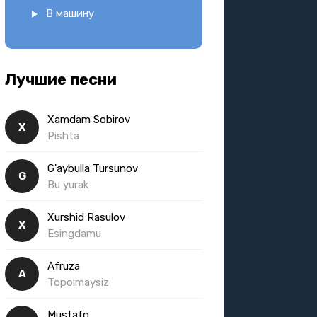
В машину
Лучшие песни
Xamdam Sobirov
X
Pishta
G'aybulla Tursunov
G
Bu yurak
Xurshid Rasulov
X
Esingdamu
Afruza
A
Topolmaysiz
Mustafo