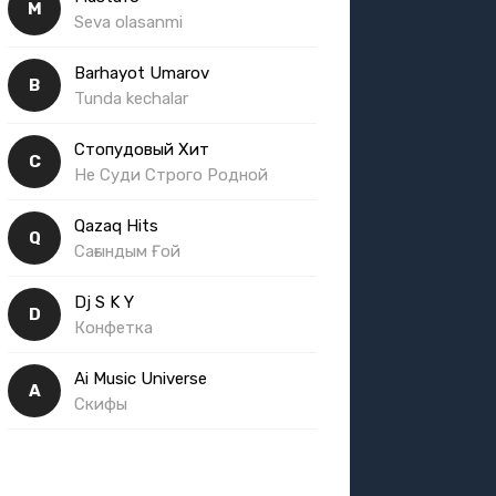
M
Seva olasanmi
Barhayot Umarov
B
Tunda kechalar
Стопудовый Хит
С
Не Суди Строго Родной
Qazaq Hits
Q
Сағындым Ғой
Dj S K Y
D
Конфетка
Ai Music Universe
A
Скифы