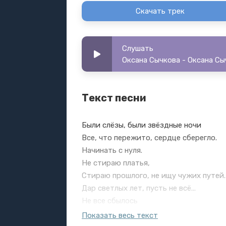
Скачать трек
Слушать
Оксана Сычкова - Оксана Сы
Текст песни
Были слёзы, были звёздные ночи
Все, что пережито, сердце сберегло.
Начинать с нуля.
Не стираю платья,
Стираю прошлого, не ищу чужих путей.
Дар светлых лет, пусть не всё...
Не все сбылось
Пусть дорога сложная
Показать весь текст