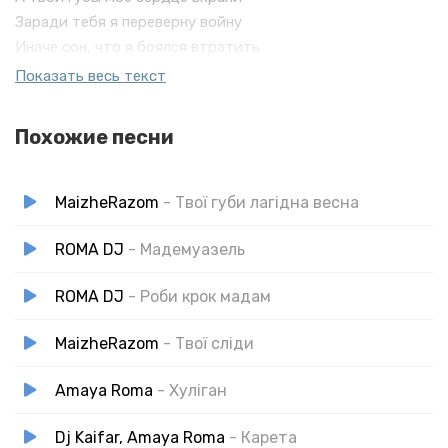
Заради тебя я переверну войну
Иначе сон, что я боялся втратить
Уж писать, а мы с миг темных писатых
Показать весь текст
А твои очи
Мере зачаровали
Похожие песни
А твои губы
Мое сердце вкрали
Заради тебе я
MaizheRazom
- Твої губи лагідна весна
ROMA DJ
- Мадемуазель
ROMA DJ
- Роби крок мадам
MaizheRazom
- Твої сліди
Amaya Roma
- Хуліган
Dj Kaifar, Amaya Roma
- Карета