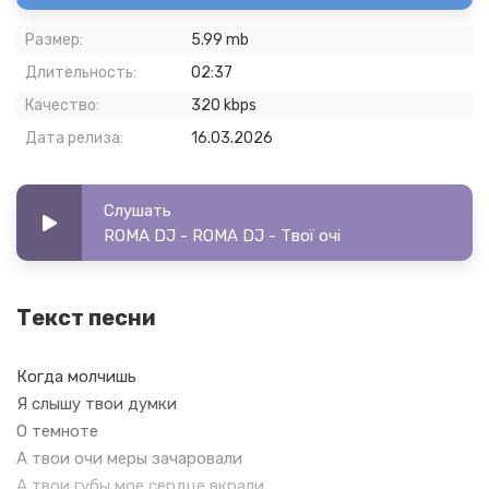
Размер:
5.99 mb
Длительность:
02:37
Качество:
320 kbps
Дата релиза:
16.03.2026
Слушать
ROMA DJ - ROMA DJ - Твої очі
Текст песни
Когда молчишь
Я слышу твои думки
О темноте
А твои очи меры зачаровали
А твои губы мое сердце вкрали