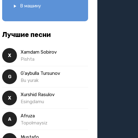
В машину
Лучшие песни
Xamdam Sobirov
X
Pishta
G'aybulla Tursunov
G
Bu yurak
Xurshid Rasulov
X
Esingdamu
Afruza
A
Topolmaysiz
Mustafo