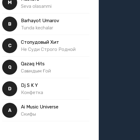
M
Seva olasanmi
Barhayot Umarov
B
Tunda kechalar
Стопудовый Хит
С
Не Суди Строго Родной
Qazaq Hits
Q
Сағындым Ғой
Dj S K Y
D
Конфетка
Ai Music Universe
A
Скифы