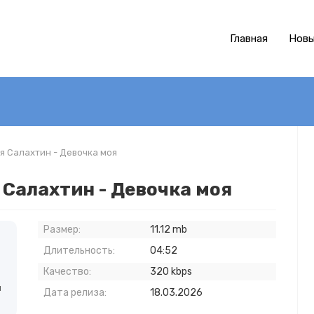
Главная
Новы
ья Салахтин - Девочка моя
 Салахтин - Девочка моя
Размер:
11.12 mb
Длительность:
04:52
Качество:
320 kbps
й
Дата релиза:
18.03.2026