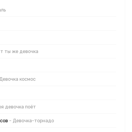
аль
ят ты же девочка
 Девочка космос
оя девочка поёт
асов
- Девочка-торнадо