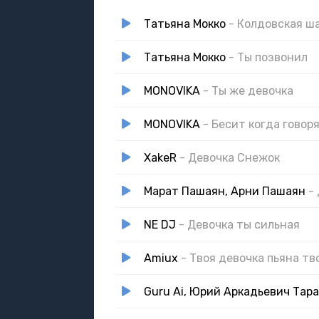
Татьяна Мокко
- Колдовская ш
Татьяна Мокко
- Ты позвонил
MONOVIKA
- Ты же девочка
MONOVIKA
- Бесит когда говор
XakeR
- Девочка Снежок
Марат Пашаян, Арни Пашаян
-
NE DJ
- Девочка ты сильная
Amiux
- Твоя девочка пьяна тв
Guru Ai, Юрий Аркадьевич Тар