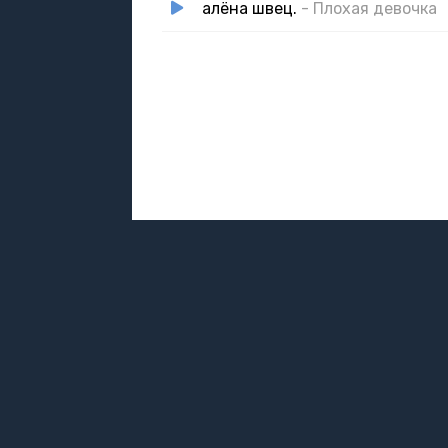
алёна швец.
- Плохая девочка
DMCA / ABUSE