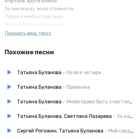
Фортуна, крутя колесо
За ним всюду люди стремятся
Порой в необъятную высь
Легко в суете потеряться
Гораздо труднее найтись
Показать весь текст
Колесо фортуны крутится
По дорогам мчится в даль
Похожие песни
Татьяна Буланова
- На все четыре
Татьяна Буланова
- Привычка
Татьяна Буланова
- Имею право быть счастливой
Татьяна Буланова, Светлана Лазарева
- За нас красивых
Сергей Рогожин, Татьяна Буланова
- Моё сердце бьётся