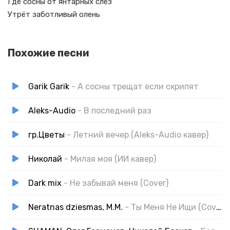
Где сосны от янтарных слёз
Утрёт заботливый олень
Похожие песни
Garik Garik
- А сосны трещат если скрипят
Aleks-Audio
- В последний раз
гр.Цветы
- Летний вечер (Aleks-Audio кавер)
Николай
- Милая моя (ИИ кавер)
Dark mix
- Не забывай меня (Cover)
Neratnas dziesmas, M.M.
- Ты Меня Не Ищи (Cover)