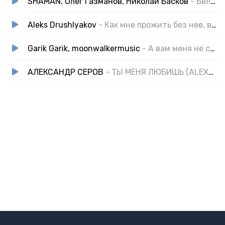
SHAMAN, Олег Газманов, Николай Басков
- Белый снег
Aleks Drushlyakov
- Как мне прожить без нее, вы мне скажите
Garik Garik, moonwalkermusic
- А вам меня не сломать (cover)
АЛЕКСАНДР СЕРОВ
- ТЫ МЕНЯ ЛЮБИШЬ (ALEXNEST REWORKED) COVER