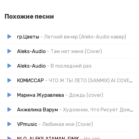
Похожие песни
гр.Цветы
- Летний вечер (Aleks-Audio кавер)
Aleks-Audio
- Там нет меня (Cover)
Aleks-Audio
- В последний раз
КОМИССАР
- ЧТО Ж ТЫ ЛЕТО (SANMIX) AI COVER REMIX
Марина Журавлева
- Дождь (cover)
Анжелика Варум
- Художник, Что Рисует Дождь (VPmusic Cover)
VPmusic
- Любимая моя (Cover)
NLO, ALEKS ATAMAN, FINIK
- Не алё